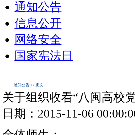
通知公告
信息公开
网络安全
国家宪法日
通知公告 >> 正文
关于组织收看“八闽高校
日期：2015-11-06 00:
全体师生：