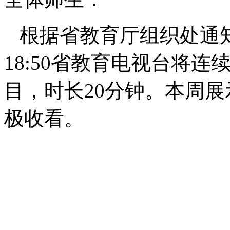
根据省教育厅组织处通
18:50省教育电视台将连
目，时长20分钟。本周
极收看。