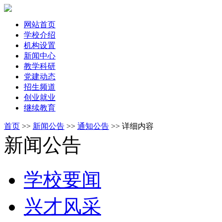
网站首页
学校介绍
机构设置
新闻中心
教学科研
党建动态
招生频道
创业就业
继续教育
首页
>>
新闻公告
>>
通知公告
>>
详细内容
新闻公告
学校要闻
兴才风采