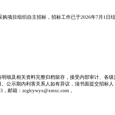
采购
项目组织
自主招标
，
招标
工作已于
2026
年
7
月
1
日
格明细及相关资料完整归档留存，接受内部审计、各级
7月3日。公示期内利害关系人如有异议，须书面提交招标
3
，邮箱：
zcglcywyx@xmxc.com
。