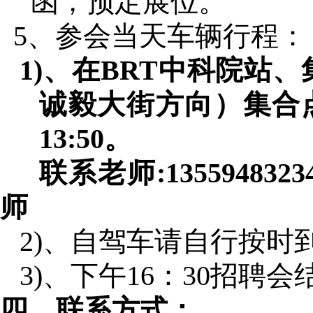
函
，
预定展位。
5
、参会当天车辆行程：
1)
、在
BRT
中科院站、
诚毅大街方向）集合
13:50
。
联系老师
:1355948323
师
2)
、自驾车请自行按时
3)
、下午
16
：
30
招聘会
四、联系方式：