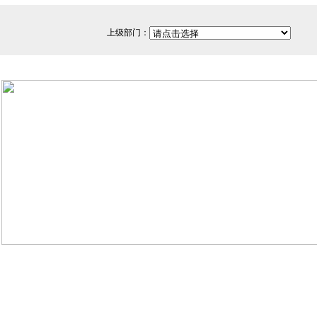
上级部门：
网站备案/许可证号：闽ICP备
350200