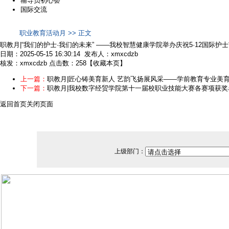
辅导员初心荟
国际交流
职业教育活动月 >> 正文
职教月|“我们的护士·我们的未来” ——我校智慧健康学院举办庆祝5·12国际
日期：2025-05-15 16:30:14 发布人：xmxcdzb
核发：xmxcdzb
点击数：258
【
收藏本页
】
上一篇：
职教月|匠心铸美育新人 艺韵飞扬展风采——学前教育专业美
下一篇：
职教月|我校数字经贸学院第十一届校职业技能大赛各赛项获奖
返回首页
关闭页面
上级部门：