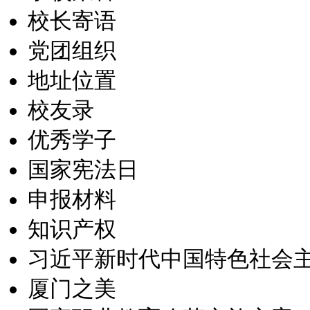
校长寄语
党团组织
地址位置
校友录
优秀学子
国家宪法日
申报材料
知识产权
习近平新时代中国特色社会
厦门之美