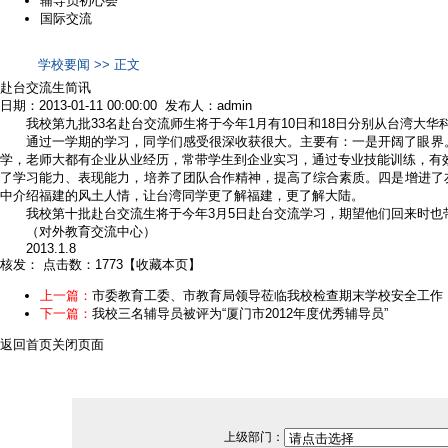
辅导员初心荟
国际交流
学校要闻 >> 正文
赴台交流生简讯
日期：2013-01-11 00:00:00 发布人：admin
我校第九批33名赴台交流师生将于今年1月有10日和18日分别从台湾大
通过一学期的学习，同学们感受很深收获很大。主要有：一是开阔了眼界
学，老师大都有企业从业经历，常带学生到企业实习，通过专业技能训练，有效
了学习能力、表现能力，培养了团队合作精神，提高了综合素质。四是增进了
中介绍福建的风土人情，让台湾同学更了解福建，更了解大陆。
我校第十批赴台交流生将于今年3月5日赴台交流学习，期望他们回来时也
（对外教育交流中心）
2013.1.8
核发：
点击数：1773
【
收藏本页
】
上一篇：
市委教育工委、市教育局领导莅临我校检查期末学校安全工作
下一篇：
我校三名辅导员被评为“厦门市2012年度优秀辅导员”
返回首页
关闭页面
上级部门：