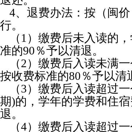
4
、
退费办法：按（闽价
行。
（
1
）缴费后未入读的，
准的
90
％予以清退。
（
2
）缴费后入读未满一
按收费标准的
80
％予以清
（
3
）缴费后入读超过一
期
)
的，学年的学费和住宿
退。
（
4
）缴费后入读超过一