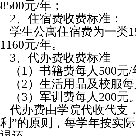
8500
元
/
年；
2
、
住宿费收费标准：
学生公寓住宿费为一类
1
1160
元
/
年。
3
、
代办费收费标准
（
1
）书籍费每人
500
元
/
（
2
）生活用品及校服每
（
3
）军训费每人
200
元
代办费由学院代收代支
利
”
的原则，每学年按实际
退还。