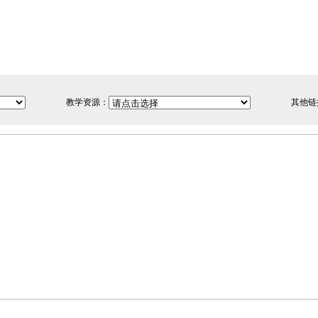
教学资源：
其他链
网站备案/许可证号：闽ICP备05019609号-1
闽公网安备35020043060-19001