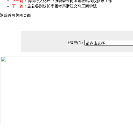
上一篇：
省模特文化产业协会会长何国鑫莅临我校指导工作
下一篇：
施若谷副校长率团考察浙江义乌工商学院
返回首页
关闭页面
上级部门：