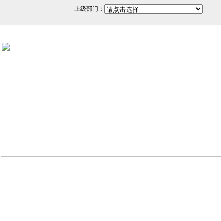
上级部门：
网站备案/许可证号：闽ICP备
350200