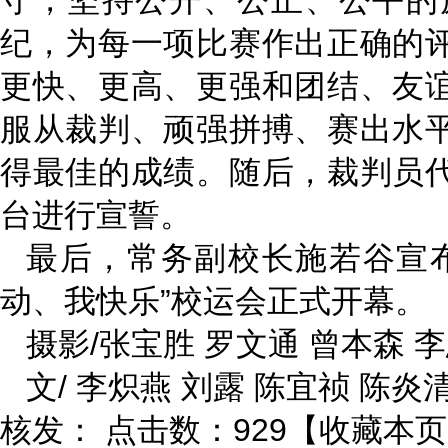
守，坚持公开、公正、公平的
纪，为每一项比赛作出正确的
更快、更高、更强和团结、友
服从裁判、顽强拼搏、赛出水
得最佳的成绩。随后，裁判员
台进行宣誓。
最后，常务副校长施若谷宣
动、我快乐”校运会正式开幕。
摄影/张宝胜 罗文通 曾本森 
文/ 李炽燕 刘露 陈宜祯 陈炎
核发：
点击数：929
【
收藏本页