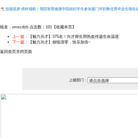
技能筑梦 榜样领航｜我院智慧健康学院组织学生参加厦门市职教优秀毕业生报告会.
核发：xmxcdzb
点击数：101
【
收藏本页
】
上一篇：
【魅力兴才】375名！兴才师生用热血传递生命温度
下一篇：
【魅力兴才】烦恼清零，快乐加倍~
返回首页
关闭页面
上级部门：