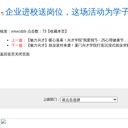
企业进校送岗位，这场活动为学子就业
核发：xmxcdzb
点击数：73
【
收藏本页
】
上一篇：
【魅力兴才】暖心落幕！兴才学院“我爱我”5・25心理健康节
下一篇：
【魅力兴才】就业派对来袭！厦门兴才学院打造沉浸式就业求
返回首页
关闭页面
上级部门：