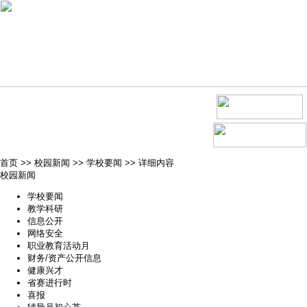
首页
>>
校园新闻
>>
学校要闻
>>
详细内容
校园新闻
学校要闻
教学科研
信息公开
网络安全
职业教育活动月
财务/资产公开信息
健康兴才
省赛进行时
喜报