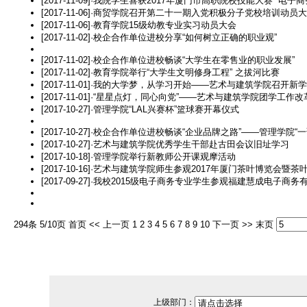
[2017-11-09]
·
我院学生喜获2017年厦门市高职院校技能大赛 “电子
[2017-11-06]
·
商贸学院召开第二十一期入党积极分子党校培训动员大
[2017-11-06]
·
教育学院15级幼教专业实习动员大会
[2017-11-02]
·
校企合作单位进校分享“如何树立正确的职业观”
[2017-11-02]
·
校企合作单位进校畅谈“大学生在零售业的职业发展”
[2017-11-02]
·
教育学院举行“大学生文明修身工程” 之拔河比赛
[2017-11-01]
·
我的大学梦，从学习开始——艺术与建筑学院召开新学
[2017-11-01]
·
“星星点灯，同心向党”——艺术与建筑学院团学工作改
[2017-10-27]
·
管理学院“LAL兴赛杯”篮球赛开幕仪式
[2017-10-27]
·
校企合作单位进校畅谈“企业品牌之路”——管理学院“
[2017-10-27]
·
艺术与建筑学院优秀学生干部赴古田会议旧址学习
[2017-10-18]
·
管理学院举行新教师公开课观摩活动
[2017-10-16]
·
艺术与建筑学院师生参观2017年厦门茶叶博览会暨茶
[2017-09-27]
·
我校2015级电子商务专业学生参观福建慧成电子商务
294条 5/10页
首页
<<
上一页
1
2
3
4
5
6
7
8
9
10
下一页
>>
末页
上级部门：