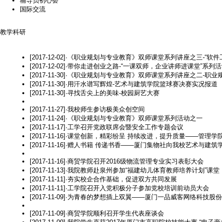
辅导员初心荟
国际交流
教学科研
[2017-12-02]
·
《职业规划与专业教育》双师课堂系列讲座之三-“软件
[2017-12-02]
·
带你走进创业之路-“一课双师，企业讲师进课堂”系列
[2017-11-30]
·
《职业规划与专业教育》双师课堂系列讲座之二-职业
[2017-11-30]
·
用汗水谱写辉煌-艺术与建筑学院篮球赛决赛实况报道
[2017-11-30]
·
寻找舌尖上的美味-校园厨艺大赛
[2017-11-27]
·
我校师生参访极美众创空间
[2017-11-24]
·
《职业规划与专业教育》双师课堂系列活动之一
[2017-11-17]
·
工学召开党政联席会暨安全工作专题会议
[2017-11-16]
·
课堂创新，精彩纷呈 持续改进，提升质量——管理学院
[2017-11-16]
·
赠人书籍 传递书香——厦门集物社向我校艺术与建筑
[2017-11-16]
·
商贸学院召开2016级物流管理专业实习表彰大会
[2017-11-13]
·
我院教师赴泉州参加“福建幼儿体育教师培养计划”课堂
[2017-11-11]
·
夯实校企合作基础，促进双方共同发展
[2017-11-11]
·
工学院召开入党积极分子参加党校培训前动员大会
[2017-11-09]
·
为青春的梦想插上双翼——厦门一品威客网络科技股份
[2017-11-09]
·
商贸学院顺利召开学生代表座谈会