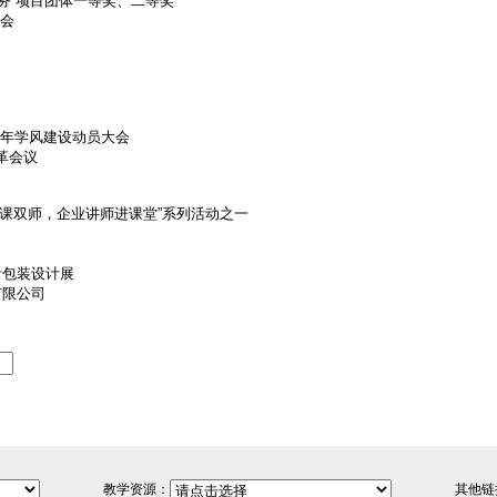
商务”项目团体一等奖、二等奖
会
年学风建设动员大会
革会议
一课双师，企业讲师进课堂”系列活动之一
叶包装设计展
有限公司
教学资源：
其他链