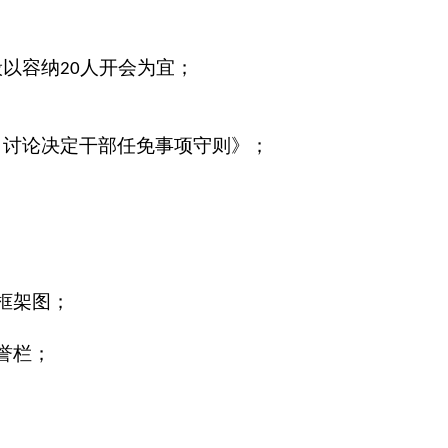
般以容纳
人开会为宜；
20
）讨论决定干部任免事项守则》；
框架图；
誉栏；