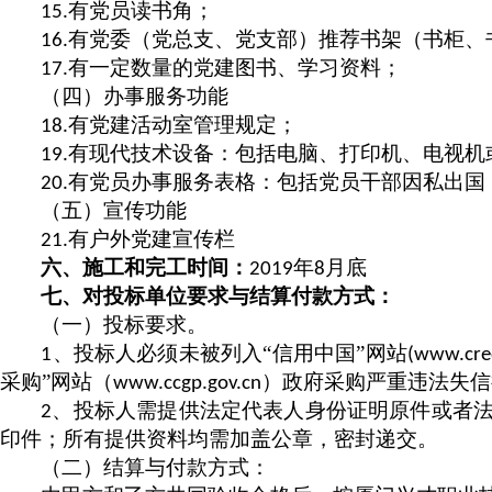
有党员读书角；
15.
有党委（党总支、党支部）推荐书架（书柜、
16.
有一定数量的党建图书、学习资料；
17.
（四）办事服务功能
有党建活动室管理规定；
18.
有现代技术设备：包括电脑、打印机、电视机
19.
有党员办事服务表格：包括党员干部因私出国
20.
（五）宣传功能
有户外党建宣传栏
21.
六、施工和完工时间：
年
月底
2019
8
七、对投标单位要求与结算付款方式：
（一）投标要求。
、投标人必须未被列入“信用中国”网站
1
(www.cred
采购”网站（
）政府采购严重违法失信
www.ccgp.gov.cn
、投标人需提供法定代表人身份证明原件或者
2
印件；所有提供资料均需加盖公章，密封递交。
（二）结算与付款方式：