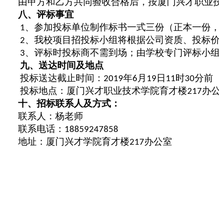
由甲方和乙方共同验收合格后，按厦门兴才职业
八、评标事宜
、参加投标单位制作标书一式三份（正本一份
1
、我校项目招投标小组将根据公司资质、投标
2
、评标时投标商不需到场；由学校专门评标小
3
九、送达时间及地点
投标送达截止时间：
年
月
日
时
分前
2019
6
19
11
30
投标地点：厦门兴才职业技术学院育才楼
办
217
十、招标联系人及方式：
联系人：杨老师
联系电话：
18859247858
地址：厦门兴才学院育才楼
办公室
217