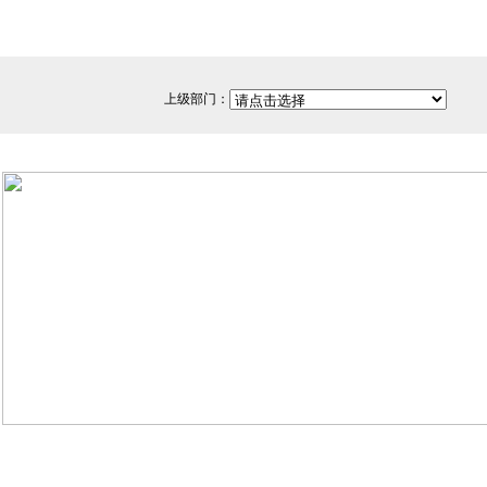
上级部门：
网站备案/许可证号：闽ICP备