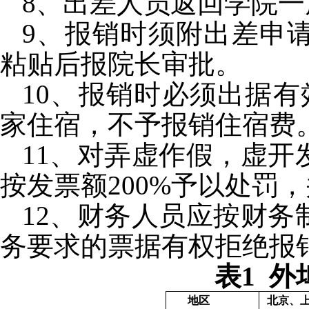
8
、出差人员返回学院一
9
、报销时须附出差申
粘贴后报院长审批。
10
、报销时必须出据有
家住宿，不予报销住宿费
11
、对弄虚作假，虚开
按发票额
200%
予以处罚，
12
、财务人员应按财务
务要求的票据有权拒绝报
表
1
外
地区
北京、