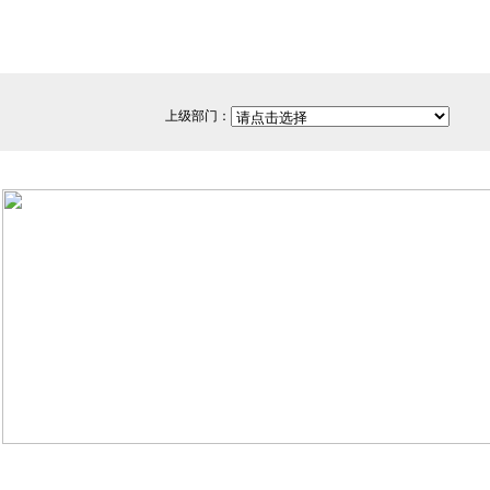
上级部门：
网站备案/许可证号：闽ICP备