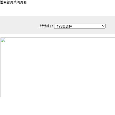
返回首页
关闭页面
上级部门：
网站备案/许可证号：闽ICP备0501