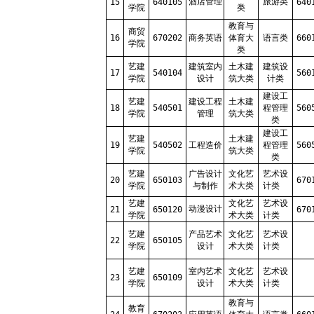
酒店管理
旅游类
15
640105
640
学院
类
教育与
商贸
16
670202
商务英语
体育大
语言类
660
学院
类
艺建
建筑室内
土木建
建筑设
17
540104
560
学院
设计
筑大类
计类
建设工
艺建
建设工程
土木建
18
540501
程管理
560
学院
管理
筑大类
类
建设工
艺建
土木建
19
540502
工程造价
程管理
560
学院
筑大类
类
艺建
广告设计
文化艺
艺术设
20
650103
670
学院
与制作
术大类
计类
艺建
文化艺
艺术设
动漫设计
21
650120
670
学院
术大类
计类
艺建
产品艺术
文化艺
艺术设
22
650105
学院
设计
术大类
计类
艺建
室内艺术
文化艺
艺术设
23
650109
学院
设计
术大类
计类
教育与
教育