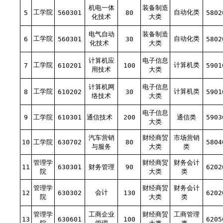
机电一体
装备制造
工学院
自动化类
5
560301
80
5802
化技术
大类
电气自动
装备制造
工学院
自动化类
6
560301
30
5802
化技术
大类
计算机应
电子信息
工学院
计算机类
7
610201
100
5901
用技术
大类
计算机网
电子信息
工学院
计算机类
8
610202
30
5901
络技术
大类
电子信息
9
工学院
610301
通信技术
200
通信类
5903
大类
汽车营销
财经商贸
市场营销
10
工学院
630702
80
5804
与服务
大类
类
管理学
财经商贸
财务会计
11
630301
财务管理
90
6202
院
大类
类
管理学
财经商贸
财务会计
会计
12
630302
130
6202
院
大类
类
管理学
工商企业
财经商贸
工商管理
13
630601
100
6205