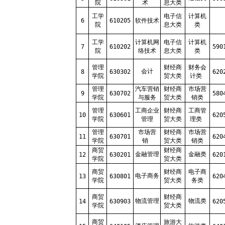
院
术
息大类
工学
电子信
计算机
6
610205
软件技术
院
息大类
类
工学
计算机网
电子信
计算机
7
610202
590
院
络技术
息大类
类
管理
财经商
财务会
会计
8
630302
620
学院
贸大类
计类
管理
汽车营销
财经商
市场营
9
630702
580
学院
与服务
贸大类
销类
管理
工商企业
财经商
工商管
10
630601
620
学院
管理
贸大类
理类
管理
市场营
财经商
市场营
11
630701
620
学院
销
贸大类
销类
商贸
财经商
金融管理
金融类
12
630201
620
学院
贸大类
商贸
财经商
电子商
电子商务
13
630801
620
学院
贸大类
务类
商贸
财经商
物流管理
物流类
14
630903
620
学院
贸大类
商贸
旅游大