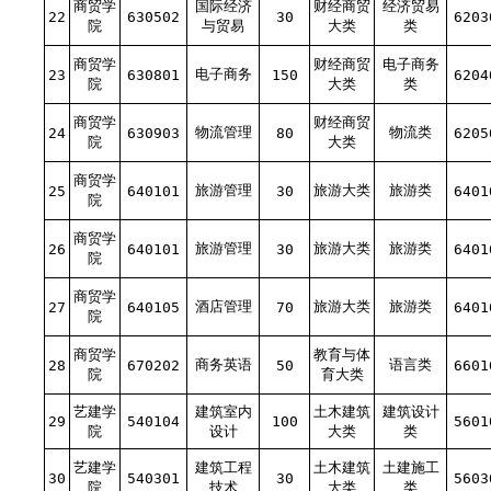
商贸学
国际经济
财经商贸
经济贸易
22
630502
30
6203
院
与贸易
大类
类
商贸学
财经商贸
电子商务
电子商务
23
630801
150
6204
院
大类
类
商贸学
财经商贸
物流管理
物流类
24
630903
80
6205
院
大类
商贸学
旅游管理
旅游大类
旅游类
25
640101
30
6401
院
商贸学
旅游管理
旅游大类
旅游类
26
640101
30
6401
院
商贸学
酒店管理
旅游大类
旅游类
27
640105
70
6401
院
商贸学
教育与体
商务英语
语言类
28
670202
50
6601
院
育大类
艺建学
建筑室内
土木建筑
建筑设计
29
540104
100
5601
院
设计
大类
类
艺建学
建筑工程
土木建筑
土建施工
30
540301
30
5603
院
技术
大类
类