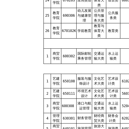
24
670203
应用英语
体育大
语言类
660
学院
类
幼儿发展
公共管
教育
公共服
25
690306
与健康管
理与服
学院
务类
理
务大类
教育与
教育
26
670102K
学前教育
体育大
教育类
学院
类
商贸
国际邮轮
交通运
水上运
1
600302
学院
乘务管理
输大类
输类
艺建
服装与服
文化艺
艺术设
1
650108
610
学院
饰设计
术大类
计类
艺建
环境艺术
文化艺
艺术设
2
650111
560
学院
设计
术大类
计类
商贸
港口与航
交通运
水上运
3
600308
520
学院
运管理
输大类
输类
管理
财经商
财务会
财务管理
4
630301
620
学院
贸大类
计类
商贸
旅游大
旅游管理
旅游类
5
640101
640