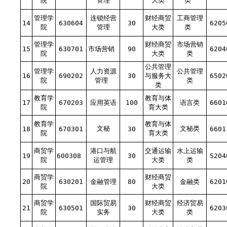
院
管理
大类
类
管理学
连锁经营
财经商贸
工商管理
14
630604
30
6205
院
管理
大类
类
管理学
财经商贸
市场营销
15
630701
市场营销
90
6204
院
大类
类
公共管理
管理学
人力资源
公共管理
16
690202
30
与服务大
6502
院
管理
类
类
教育学
教育与体
17
670203
应用英语
100
语言类
6601
院
育大类
教育学
教育与体
文秘
文秘类
18
670301
30
6601
院
育大类
商贸学
港口与航
交通运输
水上运输
19
600308
30
5204
院
运管理
大类
类
商贸学
财经商贸
20
630201
金融管理
80
金融类
6201
院
大类
商贸学
国际贸易
财经商贸
经济贸易
21
630501
30
6203
院
实务
大类
类