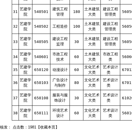
艺建学
建筑工程
土木建筑
建设工程
31
540501
180
5605
院
管理
大类
管理类
艺建学
土木建筑
建设工程
32
540502
工程造价
100
5605
院
大类
管理类
艺建学
建设工程
土木建筑
建设工程
33
540505
30
5605
院
监理
大类
管理类
艺建学
市政工程
土木建筑
市政工程
34
540601
60
5606
院
技术
大类
类
艺建学
文化艺术
艺术设计
35
650120
动漫设计
60
6701
院
大类
类
艺建学
广告设计
文化艺术
艺术设计
36
650103
80
6701
院
与制作
大类
类
艺建学
服装与服
文化艺术
艺术设计
37
650108
30
6102
院
饰设计
大类
类
艺建学
环境艺术
文化艺术
艺术设计
38
650111
60
5601
院
设计
大类
类
核发：
点击数：1981
【
收藏本页
】