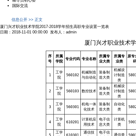
辅导员初心荟
国际交流
信息公开 >> 正文
厦门兴才职业技术学院2017-2018学年招生高职专业设置一览表
日期：2018-11-01 00:00:00 发布人：admin
厦门兴才职业技术学
序
所属
所属专
所属专
原专
专业代码
专业名称
号
学院
业大类
业类
机械设
工学
机械制造
装备制
1
560102
计制造
580
院
与自动化
造大类
类
机械设
工学
装备制
2
560103
数控技术
计制造
580
院
造大类
类
工学
机电一体
装备制
自动化
3
560301
580
院
化技术
造大类
类
工学
计算机应
电子信
计算机
4
610201
590
院
用技术
息大类
类
工学
通信技
电子信
通信类
5
610301
590