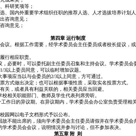
、科研奖项等；
选、国内外重要学术组织任职的推荐人选、人才选拔培养计划人
出咨询意见；
咨询意见；
第四章 运行制度
会议。根据工作需要，经学术委员会主任委员或者校长提议，或
履行相应职责。
，必要时，可以委托副主任委员召集和主持会议。学术委员会委
/3以上委员同意，可以临时增加议题。
事项应当以与会委员的2/3以上同意，方可通过。
投票方式做出决定；也可以根据事项性质，采取实名投票方式。
有关，或者具有利益关联的，相关委员应当回避。
学校相关职能部门、教师及学生代表列席旁听。
个工作日的异议期。在异议期内，学术委员会办公室负责受理相关
校园网以电子文档形式予以公布。
因故不能出席的，须向学术委员会主任委员请假并在学术委员会
的学术委员会会议，说明情况并参与讨论，但不参加表决。
第五章
附 则