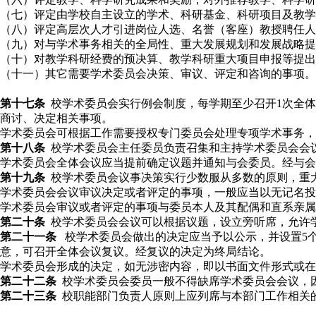
（七）评定由学校自主设立的学术、科研基金、科研项目及教学
（八）评定高层次人才引进岗位人选、名誉（客座）教授聘任人
（九）对与学术事务相关的全局性、重大发展规划和发展战略提
（十）对教学科研经费的预决算、教学科研重大项目申报等提出
（十一）其它需要学术委员会决策、审议、评定和咨询的事项。
第十七条
校
学术委员会实行例会制度，每学期至少召开1次全体
商讨、决定相关事项。
学术委员会可根据工作需要授权专门委员会处理专项学术事务，
第十八条
校
学术委员会主任委员负责召集和主持学术委员会会议
学术委员会全体会议应当提前确定议题并通知与会委员。经与会1
第十九条
校
学术委员会议事决策实行少数服从多数的原则，重大
学术委员会会议审议决定或者评定的事项，一般应当以无记名
学术委员会审议或者评定的事项与委员本人及其配偶和直系亲属
第二十条
校
学术委员会会议可以根据议题，设立旁听席，允许
第二十一条
校
学术委员会做出的决定应当予以公示，并设置5
意，可召开全体会议复议。经复议的决定为终局结论。
学术委员会形成的决定，如无涉密内容，即以书面文件形式或在
第二十二条
校
学术委员会委员一般不得缺席学术委员会会议，
第二十三条
校
职能部门负责人原则上应列席与本部门工作相关