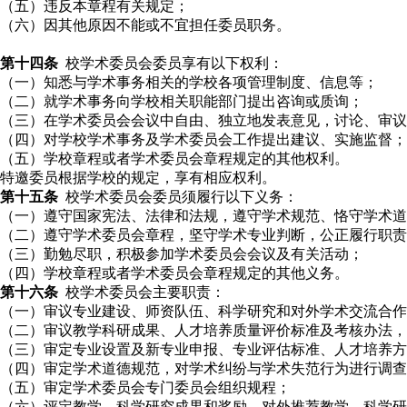
（五）违反本章程有关规定；
（六）因其他原因不能或不宜担任委员职务。
第十四条
校学术委员会委员享有以下权利：
（一）
知悉与学术事务相关的学校各项管理制度、信息等；
（二）
就学术事务向学校相关职能部门提出咨询或质询；
（三）
在学术委员会会议中自由、独立地发表意见，讨论、审议
（四）对学校学术事务及学术委员会工作提出建议、实施监督；
（五）学校章程或者学术委员会章程规定的其他权利。
特邀委员根据学校的规定，享有相应权利。
第十五条
校
学术委员会委员须履行以下义务：
（一）遵守国家宪法、法律和法规，遵守学术规范、恪守学术道
（二）遵守学术委员会章程，坚守学术专业判断，公正履行职责
（三）勤勉尽职，积极参加学术委员会会议及有关活动；
（四）学校章程或者学术委员会章程规定的其他义务。
第十六条
校学术委员会主要职责：
（一）审议专业建设、师资队伍、科学研究和对外学术交流合作
（二）审议教学科研成果、人才培养质量评价标准及考核办法，
（三）审定专业设置及新专业申报、专业评估标准、人才培养方
（四）审定学术道德规范，对学术纠纷与学术失范行为进行调查
（五）审定学术委员会专门委员会组织规程；
（六）评定教学、科学研究成果和奖励，对外推荐教学、科学研