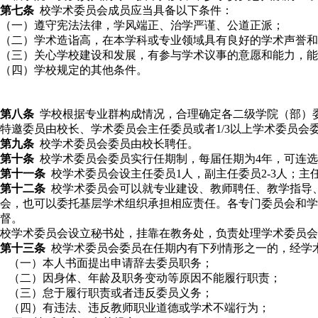
第七条
校学术委员会成员应当具备以下条件：
（一）遵守宪法法律，学风端正、治学严谨、公道正派；
（二）学术造诣高，在本学科或专业领域具有良好的学术声誉和
（三）关心学校建设和发展，有参与学术议事的意愿和能力，能
（四）学校规定的其他条件。
第八条
学校根据专业群构成情况，合理确定各二级
学
院（部）
特邀委员由校长、学术委员会主任委员或者1/3以上学术委员会
第九条
校学术委员会委员由校长聘任。
第十条
校学术委员会委员实行任期制，每届任期为4年，可连选
第十一条
校学术委员会设主任委员1人，副主任委员2-3人；
第十二条
校学术委员会可以就专业建设、教师聘任、教学指导
会，也可以委托基层学术组织承担相应责任。各专门委员会和学
督。
校学术委员会设立秘书处，挂靠在教务处，负责处理学术委员会
第十三条
校
学术委员会委员在任期内有下列情形之一的，
经学
（一）本人书面提出申请辞去委员职务；
（二）因身体、年龄及职务变动等原因不能履行职责；
（三）怠于履行职责或者违反委员义务；
（四）有违法、违反教师职业道德或学术不端行为；