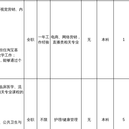
务视觉营销、内
一年工
电商、网络营销，
全职
无
本科
1
作经验
直播类相关专业
担任淘宝基
教学工作；
，能够通过个
临床医学、流
相关专业课程的
全职
不限
护理/健康管理
无
本科
5
、公共卫生与