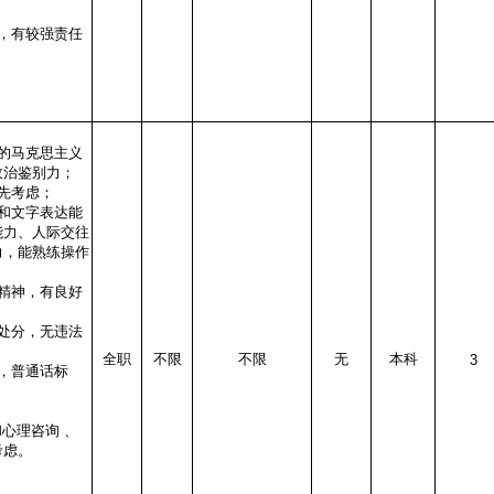
，有较强责任
的马克思主义
政治鉴别力；
先考虑；
和文字表达能
能力、人际交往
力，能熟练操作
精神，有良好
处分，无违法
全职
不限
不限
无
本科
3
，普通话标
心理咨询 、
考虑。