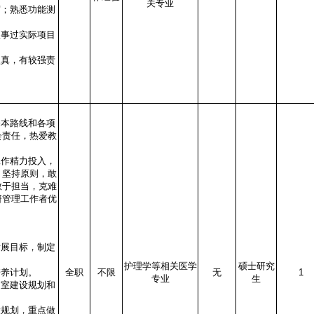
关专业
写；熟悉功能测
从事过实际项目
认真，有较强责
基本路线和各项
会责任，热爱教
工作精力投入，
，坚持原则，敢
敢于担当，克难
研管理工作者优
发展目标，制定
护理学等相关医学
硕士研究
培养计划。
全职
不限
无
1
专业
生
训室建设规划和
设规划，重点做