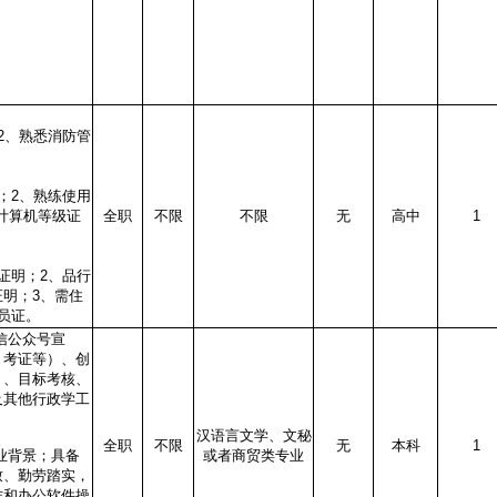
2、熟悉消防管
；2、熟练使用
级计算机等级证
全职
不限
不限
无
高中
1
证明；2、品行
明；3、需住
员证。
信公众号宣
、考证等）、创
）、目标考核、
及其他行政学工
汉语言文学、文秘
全职
不限
无
本科
1
业背景；具备
或者商贸类专业
致、勤劳踏实，
作和办公软件操