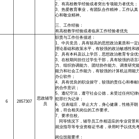
2、有高校教学经验或者突出专项能力者优先；
3、热爱教育事业，有团队合作精神，工作认真
心和敬业精神。
三、工作经验：
有高校教学经验或者临床工作经验者优先
职责与工作任务描述：
1、中共党员，具有较高的思想政治素质和一定
理论基础和政策水平，有较强的政治敏感性和
2、具有本科及以上学历，思想政治教育专业优
3、在校期间担任过学生干部，具有较强的语言
力、组织协调能力、团结协作能力、调查研究
能力和社会工作能力，有较强的计算机运用能
办公软件；
4、具有优良的职业操守，较强的责任心和奉献
的合作意识；
5、遵纪守法，遵守社会公德，未受过任何纪律
思政辅导
犯罪行为记录；
6
2857307
员
6、仪表端庄，举止大方，身心健康，性格开朗
准，符合相关岗位的工作要求。
7、要求住校。
同等情况下，辅导员工作相适应的专业背景和
就业指导等专业资格证书者，录用时予以优先
岗位技能要求：