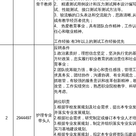
骨干教师
2、 精通测试用例设计和压力测试脚本设计编
试、性能测试、接口测试等测试方法等。
3、较流畅的口头表达和交流能力，思路清晰,
或有教学经历者优先；
4、 热爱教育事业，具有团队合作精神，工作
任心和敬业精神。
工作经验:有3年以上的测试工作经验优先
应聘条件
1.政治素质好，理想信念坚定，坚决执行党的
方针政策，忠实履行职业教育的政治责任和社
育事业；
2.团队统筹能力强，事业心和责任感强，管理
求真务实，团结协作，沟通协调、有全局观念
抓敢管，有较强的服务意识和改革创新精神，
攻坚，工作实绩突出，熟悉职业院校教学、科
先考虑。
岗位职责
1.根据学校发展规划及社会需求，提出本专业
并落实专业发展规划。
护理专业
2
2944497
2.根据社会需求，研究制定或修订本专业人才
带头人
3.根据专业发展规划，制定并组织落实专业实
实习基地建设规划。
4.根据专业发展规划，拟定本专业师资队伍建