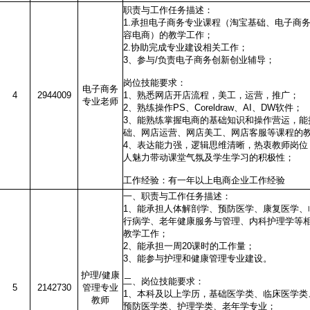
职责与工作任务描述：
1.承担电子商务专业课程（淘宝基础、电子商
容电商）的教学工作；
2.协助完成专业建设相关工作；
3、参与/负责电子商务创新创业辅导；
岗位技能要求：
电子商务
4
2944009
1、熟悉网店开店流程，美工，运营，推广；
专业老师
2、熟练操作PS、Coreldraw、AI、DW软件；
3、能熟练掌握电商的基础知识和操作营运，能
础、网店运营、网店美工、网店客服等课程的
4、表达能力强，逻辑思维清晰，热衷教师岗位
人魅力带动课堂气氛及学生学习的积极性；
工作经验：有一年以上电商企业工作经验
一、职责与工作任务描述：
1、能承担人体解剖学、预防医学、康复医学、
行病学、老年健康服务与管理、内科护理学等
教学工作；
2、能承担一周20课时的工作量；
3、能参与护理和健康管理专业建设。
护理/健康
二、岗位技能要求：
5
2142730
管理专业
1、本科及以上学历，基础医学类、临床医学类
教师
预防医学类、护理学类、老年学专业；