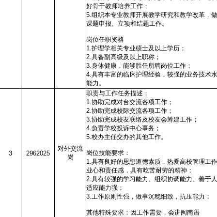
好骨干教师培养工作；
5.组织本专业教师开展教学研究和教学改革，
课题申报、立项和结题工作。
岗位任职资格
1.护理学相关专业硕士及以上学历；
2.具备副高级及以上职称；
3.身体健康，能够胜任所聘岗位工作；
4.具有丰富的临床护理经验，较强的业务技术
能力。
职责与工作任务描述：
1.协助完成对台交流各项工作；
2.协助完成校际交流各项工作；
3.协助完成校友联络及校友会筹建工作；
4.负责学校投诉中心事务；
5.校办主任交办的其他工作。
对外交流
岗位技能要求：
3
2962025
岗
1.具有良好的思想道德素质，热爱高校管理工
业心和责任感，具有吃苦耐劳的精神；
2.具有较强的学习能力、组织协调能力、善于
适应能力强；
3.工作原则性强，做事沉稳细致，抗压能力；
其他特殊要求：因工作需要，会讲闽南语