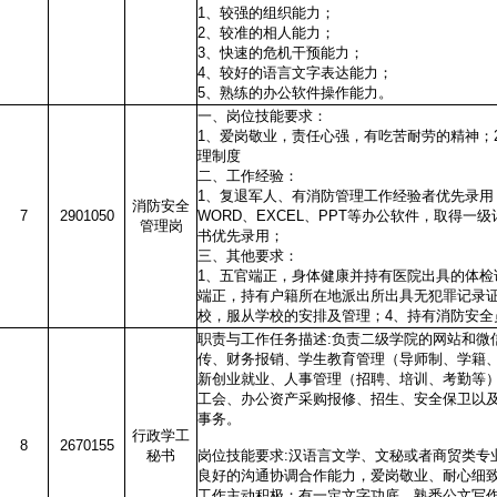
1、较强的组织能力；
2、较准的相人能力；
3、快速的危机干预能力；
4、较好的语言文字表达能力；
5、熟练的办公软件操作能力。
一、岗位技能要求：
1、爱岗敬业，责任心强，有吃苦耐劳的精神；
理制度
二、工作经验：
1、复退军人、有消防管理工作经验者优先录用
消防安全
7
2901050
WORD、EXCEL、PPT等办公软件，取得一
管理岗
书优先录用；
三、其他要求：
1、五官端正，身体健康并持有医院出具的体检
端正，持有户籍所在地派出所出具无犯罪记录证
校，服从学校的安排及管理；4、持有消防安全
职责与工作任务描述:负责二级学院的网站和微
传、财务报销、学生教育管理（导师制、学籍
新创业就业、人事管理（招聘、培训、考勤等
工会、办公资产采购报修、招生、安全保卫以
事务。
行政学工
8
2670155
秘书
岗位技能要求:汉语言文学、文秘或者商贸类专
良好的沟通协调合作能力，爱岗敬业、耐心细
工作主动积极；有一定文字功底，熟悉公文写