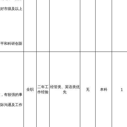
做好市级及以上
水平和科研创新
二年工
经管类、英语类优
全职
无
本科
1
作经验
先
作，有较强的事
人际沟通及工作