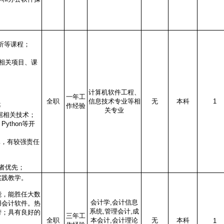
虫分析等课程；
相关项目、课
计算机软件工程、
如
一年工
全职
信息技术专业等相
无
本科
1
等
作经验
关专业
数据相关技术；
ython等开
真，有较强责任
者优先；
实践教学。
能，能胜任大数
会计学,会计信息
用会计软件。热
系统,管理会计,成
劳；具有良好的
三年工
全职
本会计,会计理论
无
本科
1