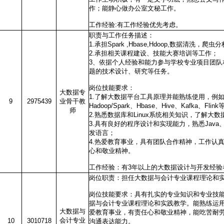
作；能静心做办公室文秘工作。
工作经验:有工作经验优先考虑。
职责与工作任务描述：
1.承担Spark ,Hbase,Hdoop,数据清洗，爬
2.承担相关课程建设、技能大赛培训等工作；
3、依据个人经验和能力参与学校专业项目团队
题的技术设计、研究等任务。
岗位技能要求：
大数据专
1.了解大数据平台工具原理并能熟练使用，例
9
2975439
业骨干教
Hadoop/Spark、Hbase、Hive、Kafka、Flink
师
2.熟悉数据库和Linux系统相关知识，了解大
3.具有良好的程序设计和实现能力，熟悉Java、P
发语言；
4.热爱教育事业，具有团队合作精神，工作认
心和敬业精神。
工作经验：有3年以上的大数据设计与开发经验
岗位职责：担任大数据与会计专业课程理论和
岗位技能要求：具有扎实的专业知识和专业技
据与会计专业课程理论和实践教学。能熟练运
大数据与
爱教育事业，有责任心和敬业精神，能吃苦耐
会计专业
10
3010718
沟通表达能力。