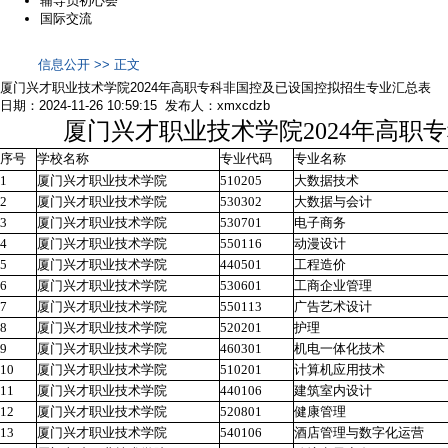
辅导员初心荟
国际交流
信息公开 >> 正文
厦门兴才职业技术学院2024年高职专科非国控及已设国控拟招生专业汇总表
日期：2024-11-26 10:59:15 发布人：xmxcdzb
厦门兴才职业技术学院2024年高职
序号
学校名称
专业代码
专业名称
1
厦门兴才职业技术学院
510205
大数据技术
2
厦门兴才职业技术学院
530302
大数据与会计
3
厦门兴才职业技术学院
530701
电子商务
4
厦门兴才职业技术学院
550116
动漫设计
5
厦门兴才职业技术学院
440501
工程造价
6
厦门兴才职业技术学院
530601
工商企业管理
7
厦门兴才职业技术学院
550113
广告艺术设计
8
厦门兴才职业技术学院
520201
护理
9
厦门兴才职业技术学院
460301
机电一体化技术
10
厦门兴才职业技术学院
510201
计算机应用技术
11
厦门兴才职业技术学院
440106
建筑室内设计
12
厦门兴才职业技术学院
520801
健康管理
13
厦门兴才职业技术学院
540106
酒店管理与数字化运营