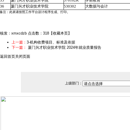
35
厦门兴才职业技术学院
570102K
学前教育
36
厦门兴才职业技术学院
530302
大数据与会计
备注：此表请按照工作平台设计程序生成、打印。
核发：xmxcdzb
点击数：318
【
收藏本页
】
上一篇：
3-机构收费项目、标准及依据
下一篇：
厦门兴才职业技术学院 2024年就业质量报告
返回首页
关闭页面
上级部门：