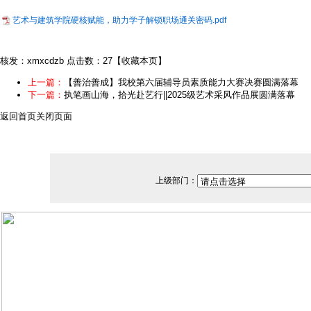
艺术与建筑学院硬核赋能，助力学子解锁职场通关密码.pdf
核发：xmxcdzb
点击数：27
【
收藏本页
】
上一篇：
【善治善成】我校第六届辅导员素质能力大赛决赛圆满落幕
下一篇：
执笔画山海，拾光赴艺行||2025级艺术采风作品展圆满落幕
返回首页
关闭页面
上级部门：