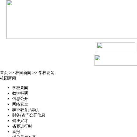
首页
>>
校园新闻
>>
学校要闻
校园新闻
学校要闻
教学科研
信息公开
网络安全
职业教育活动月
财务/资产公开信息
健康兴才
省赛进行时
喜报